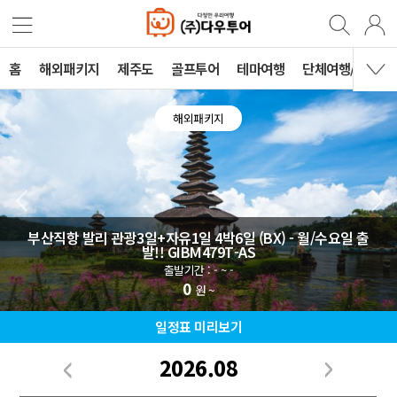
홈
해외패키지
제주도
골프투어
테마여행
단체여행/견적
해외패키지
부산직항 발리 관광3일+자유1일 4박6일 (BX) - 월/수요일 출
발!! GIBM479T-AS
출발기간 : - ~ -
0
원 ~
일정표 미리보기
2026.08