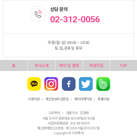
상담 문의
02-312-0056
주중(월~금) 09:00 ~ 18:00
토,일,공휴일 휴무
홈
회사소개
예약 및 결제
회원가입
TOP
이용약관
개인정보취급방침
해외여행약관
특별약관
l
l
l
다우투어
대표이사 : 김영태
l
서울 강서구 공항대로 426 VIP빌딩 919호
사업자등록번호 : 452-88-00529
통신판매업신고번호 : 제 2018-서울강서-0157호
Copyright © 다우투어